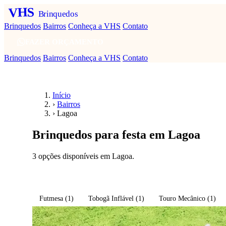
VHS
Brinquedos
Brinquedos
Bairros
Conheça a VHS
Contato
FAZER ORÇAMENTO
Brinquedos
Bairros
Conheça a VHS
Contato
Início
›
Bairros
›
Lagoa
Brinquedos para festa em Lagoa
3 opções disponíveis em Lagoa.
Fazer orçamento em Lagoa
Futmesa
(1)
Tobogã Inflável
(1)
Touro Mecânico
(1)