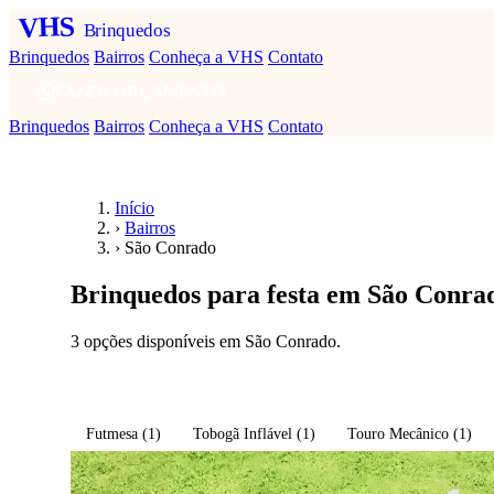
VHS
Brinquedos
Brinquedos
Bairros
Conheça a VHS
Contato
FAZER ORÇAMENTO
Brinquedos
Bairros
Conheça a VHS
Contato
Início
›
Bairros
›
São Conrado
Brinquedos para festa em São Conra
3 opções disponíveis em São Conrado.
Fazer orçamento em São Conrado
Futmesa
(1)
Tobogã Inflável
(1)
Touro Mecânico
(1)