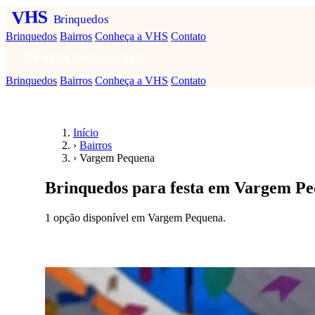
VHS
Brinquedos
Brinquedos
Bairros
Conheça a VHS
Contato
FAZER ORÇAMENTO
Brinquedos
Bairros
Conheça a VHS
Contato
Início
›
Bairros
›
Vargem Pequena
Brinquedos para festa em Vargem P
1 opção disponível em Vargem Pequena.
Fazer orçamento em Vargem Pequena