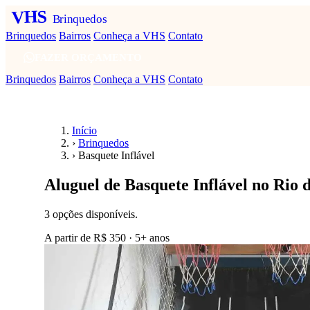
VHS
Brinquedos
Brinquedos
Bairros
Conheça a VHS
Contato
FAZER ORÇAMENTO
Brinquedos
Bairros
Conheça a VHS
Contato
Início
›
Brinquedos
›
Basquete Inflável
Aluguel de Basquete Inflável no Rio 
3 opções disponíveis.
A partir de
R$ 350
· 5+ anos