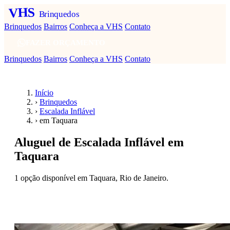
VHS
Brinquedos
Brinquedos
Bairros
Conheça a VHS
Contato
FAZER ORÇAMENTO
Brinquedos
Bairros
Conheça a VHS
Contato
Início
›
Brinquedos
›
Escalada Inflável
›
em Taquara
Aluguel de Escalada Inflável em
Taquara
1 opção disponível em Taquara, Rio de Janeiro.
Fazer orçamento — Escalada Inflável em
Taquara