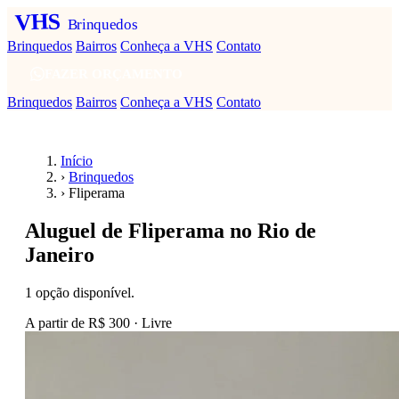
VHS
Brinquedos
Brinquedos
Bairros
Conheça a VHS
Contato
FAZER ORÇAMENTO
Brinquedos
Bairros
Conheça a VHS
Contato
Início
›
Brinquedos
›
Fliperama
Aluguel de Fliperama no Rio de
Janeiro
1 opção disponível.
A partir de
R$ 300
· Livre