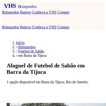
VHS
Brinquedos
Brinquedos
Bairros
Conheça a VHS
Contato
FAZER ORÇAMENTO
Brinquedos
Bairros
Conheça a VHS
Contato
Início
›
Brinquedos
›
Futebol de Sabão
›
em Barra da Tijuca
Aluguel de Futebol de Sabão em
Barra da Tijuca
1 opção disponível em Barra da Tijuca, Rio de Janeiro.
Fazer orçamento — Futebol de Sabão em Barra
da Tijuca