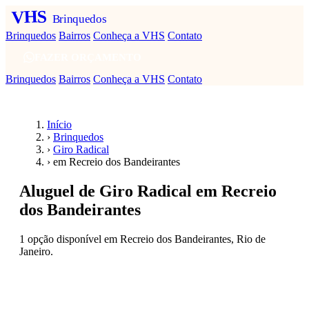
VHS
Brinquedos
Brinquedos
Bairros
Conheça a VHS
Contato
FAZER ORÇAMENTO
Brinquedos
Bairros
Conheça a VHS
Contato
Início
›
Brinquedos
›
Giro Radical
›
em Recreio dos Bandeirantes
Aluguel de Giro Radical em Recreio
dos Bandeirantes
1 opção disponível em Recreio dos Bandeirantes, Rio de
Janeiro.
Fazer orçamento — Giro Radical em Recreio dos
Bandeirantes