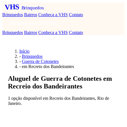
VHS
Brinquedos
Brinquedos
Bairros
Conheça a VHS
Contato
FAZER ORÇAMENTO
Brinquedos
Bairros
Conheça a VHS
Contato
Início
›
Brinquedos
›
Guerra de Cotonetes
›
em Recreio dos Bandeirantes
Aluguel de Guerra de Cotonetes em
Recreio dos Bandeirantes
1 opção disponível em Recreio dos Bandeirantes, Rio de
Janeiro.
Fazer orçamento — Guerra de Cotonetes em
Recreio dos Bandeirantes