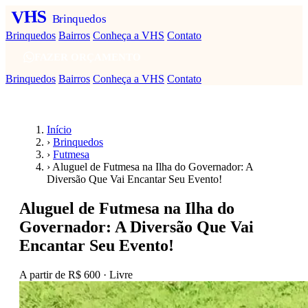
VHS
Brinquedos
Brinquedos
Bairros
Conheça a VHS
Contato
FAZER ORÇAMENTO
Brinquedos
Bairros
Conheça a VHS
Contato
Início
›
Brinquedos
›
Futmesa
›
Aluguel de Futmesa na Ilha do Governador: A
Diversão Que Vai Encantar Seu Evento!
Aluguel de Futmesa na Ilha do
Governador: A Diversão Que Vai
Encantar Seu Evento!
A partir de
R$ 600
· Livre