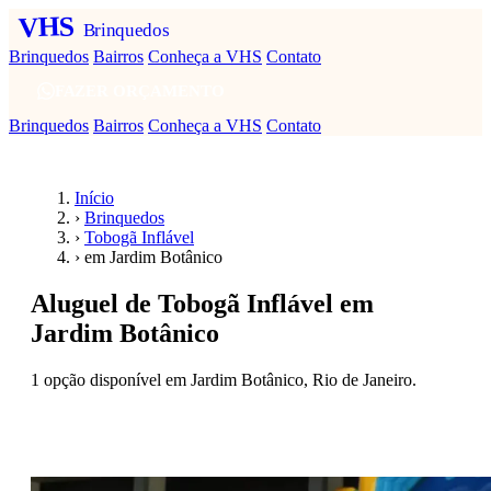
VHS
Brinquedos
Brinquedos
Bairros
Conheça a VHS
Contato
FAZER ORÇAMENTO
Brinquedos
Bairros
Conheça a VHS
Contato
Início
›
Brinquedos
›
Tobogã Inflável
›
em Jardim Botânico
Aluguel de Tobogã Inflável em
Jardim Botânico
1 opção disponível em Jardim Botânico, Rio de Janeiro.
Fazer orçamento — Tobogã Inflável em Jardim
Botânico