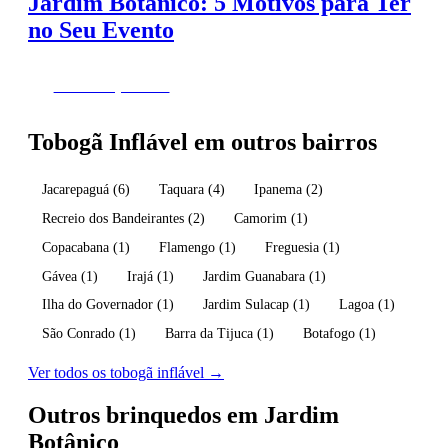
Jardim Botânico: 5 Motivos para Ter
no Seu Evento
Fazer Orçamento
Tobogã Inflável em outros bairros
Jacarepaguá
(6)
Taquara
(4)
Ipanema
(2)
Recreio dos Bandeirantes
(2)
Camorim
(1)
Copacabana
(1)
Flamengo
(1)
Freguesia
(1)
Gávea
(1)
Irajá
(1)
Jardim Guanabara
(1)
Ilha do Governador
(1)
Jardim Sulacap
(1)
Lagoa
(1)
São Conrado
(1)
Barra da Tijuca
(1)
Botafogo
(1)
Ver todos os tobogã inflável →
Outros brinquedos em Jardim
Botânico