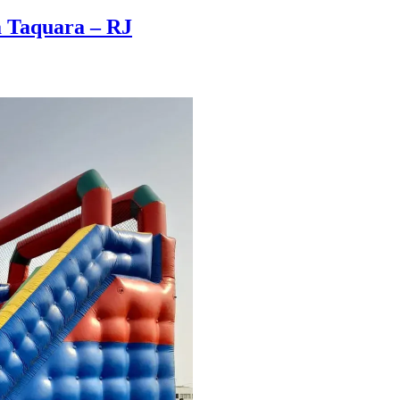
a Taquara – RJ