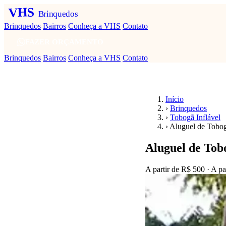
VHS
Brinquedos
Brinquedos
Bairros
Conheça a VHS
Contato
FAZER ORÇAMENTO
Brinquedos
Bairros
Conheça a VHS
Contato
Início
›
Brinquedos
›
Tobogã Inflável
›
Aluguel de Tobog
Aluguel de Tob
A partir de
R$ 500
· A pa