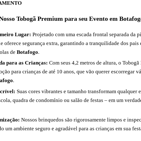
ÇAMENTO
 Nosso Tobogã Premium para seu Evento em Botafog
meiro Lugar:
Projetado com uma escada frontal separada da pi
ele oferece segurança extra, garantindo a tranquilidade dos pais 
olas de
Botafogo
.
da para as Crianças:
Com seus 4,2 metros de altura, o Tobog
oção para crianças de até 10 anos, que vão querer escorregar vá
afogo
.
crível:
Suas cores vibrantes e tamanho transformam qualquer
scola, quadra de condomínio ou salão de festas – em um verdad
enização:
Nossos brinquedos são rigorosamente limpos e inspec
do um ambiente seguro e agradável para as crianças em sua fes