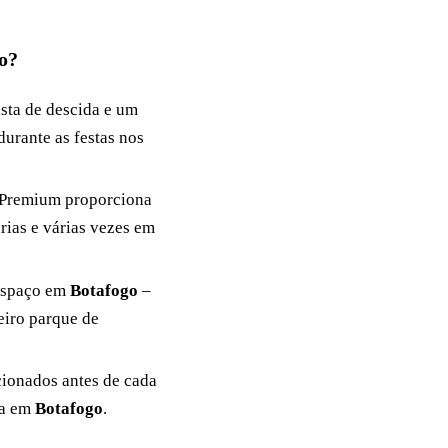
o?
sta de descida e um
durante as festas nos
ã Premium proporciona
rias e várias vezes em
 espaço em
Botafogo
–
eiro parque de
ionados antes de cada
ta em
Botafogo
.