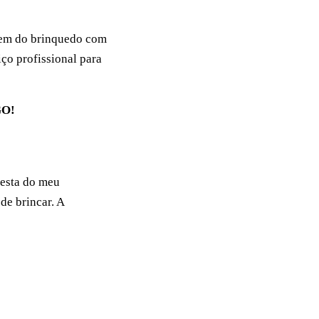
gem do brinquedo com
ço profissional para
GO!
festa do meu
de brincar. A