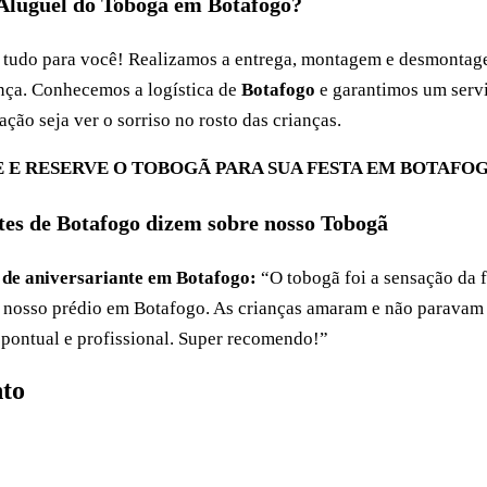
Aluguel do Tobogã em Botafogo?
e tudo para você! Realizamos a entrega, montagem e desmonta
nça. Conhecemos a logística de
Botafogo
e garantimos um servi
ção seja ver o sorriso no rosto das crianças.
 E RESERVE O TOBOGÃ PARA SUA FESTA EM BOTAFO
ntes de Botafogo dizem sobre nosso Tobogã
e de aniversariante em Botafogo:
“O tobogã foi a sensação da 
o nosso prédio em Botafogo. As crianças amaram e não paravam 
 pontual e profissional. Super recomendo!”
to
 no WhatsApp