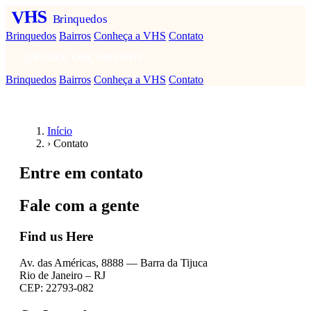
VHS
Brinquedos
Brinquedos
Bairros
Conheça a VHS
Contato
FAZER ORÇAMENTO
Brinquedos
Bairros
Conheça a VHS
Contato
Início
›
Contato
Entre em contato
Fale com a gente
Find us Here
Av. das Américas, 8888 — Barra da Tijuca
Rio de Janeiro – RJ
CEP: 22793-082