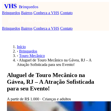
VHS
Brinquedos
Brinquedos
Bairros
Conheça a VHS
Contato
FAZER ORÇAMENTO
Brinquedos
Bairros
Conheça a VHS
Contato
Início
›
Brinquedos
›
Touro Mecânico
›
Aluguel de Touro Mecânico na Gávea, RJ – A
Atração Sofisticada para seu Evento!
Aluguel de Touro Mecânico na
Gávea, RJ – A Atração Sofisticada
para seu Evento!
A partir de
R$ 1.000
· Crianças e adultos