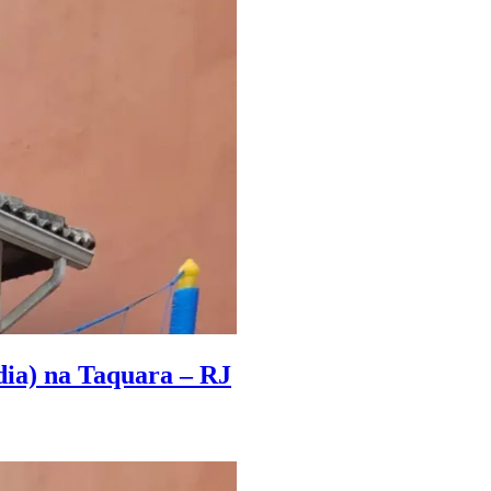
dia) na Taquara – RJ