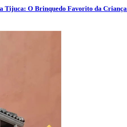
da Tijuca: O Brinquedo Favorito da Crianç