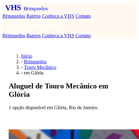
VHS
Brinquedos
Brinquedos
Bairros
Conheça a VHS
Contato
FAZER ORÇAMENTO
Brinquedos
Bairros
Conheça a VHS
Contato
Início
›
Brinquedos
›
Touro Mecânico
›
em Glória
Aluguel de Touro Mecânico em
Glória
1 opção disponível em Glória, Rio de Janeiro.
Fazer orçamento — Touro Mecânico em Glória