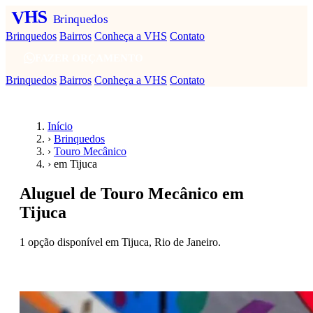
VHS
Brinquedos
Brinquedos
Bairros
Conheça a VHS
Contato
FAZER ORÇAMENTO
Brinquedos
Bairros
Conheça a VHS
Contato
Início
›
Brinquedos
›
Touro Mecânico
›
em Tijuca
Aluguel de Touro Mecânico em
Tijuca
1 opção disponível em Tijuca, Rio de Janeiro.
Fazer orçamento — Touro Mecânico em Tijuca