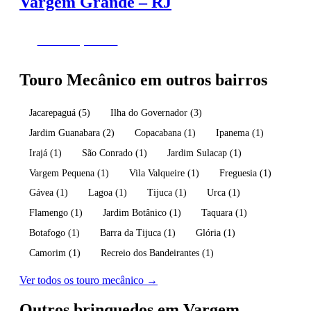
Vargem Grande – RJ
Fazer Orçamento
Touro Mecânico em outros bairros
Jacarepaguá
(5)
Ilha do Governador
(3)
Jardim Guanabara
(2)
Copacabana
(1)
Ipanema
(1)
Irajá
(1)
São Conrado
(1)
Jardim Sulacap
(1)
Vargem Pequena
(1)
Vila Valqueire
(1)
Freguesia
(1)
Gávea
(1)
Lagoa
(1)
Tijuca
(1)
Urca
(1)
Flamengo
(1)
Jardim Botânico
(1)
Taquara
(1)
Botafogo
(1)
Barra da Tijuca
(1)
Glória
(1)
Camorim
(1)
Recreio dos Bandeirantes
(1)
Ver todos os touro mecânico →
Outros brinquedos em Vargem