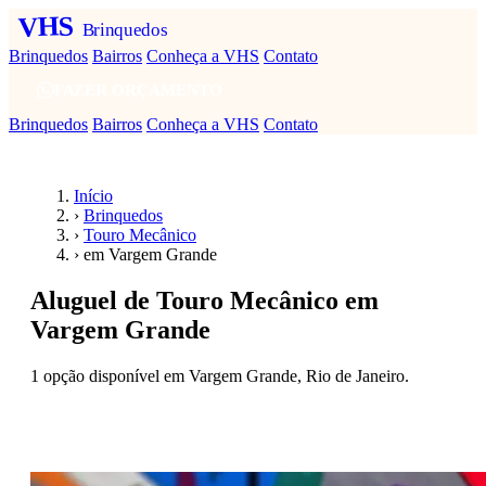
VHS
Brinquedos
Brinquedos
Bairros
Conheça a VHS
Contato
FAZER ORÇAMENTO
Brinquedos
Bairros
Conheça a VHS
Contato
Início
›
Brinquedos
›
Touro Mecânico
›
em Vargem Grande
Aluguel de Touro Mecânico em
Vargem Grande
1 opção disponível em Vargem Grande, Rio de Janeiro.
Fazer orçamento — Touro Mecânico em Vargem
Grande