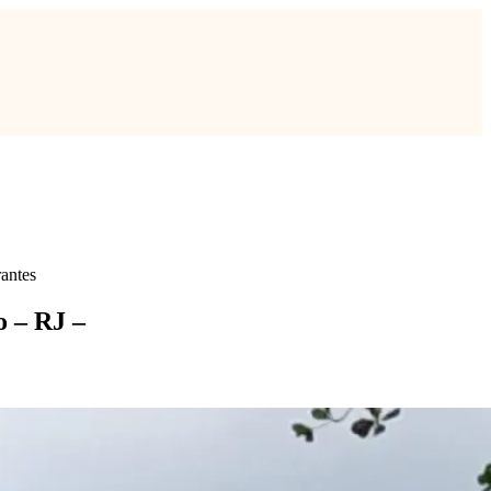
antes
o – RJ –