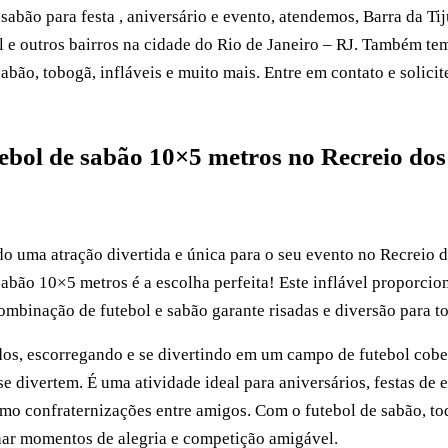
sabão para festa , aniversário e evento, atendemos, Barra da Tij
l e outros bairros na cidade do Rio de Janeiro – RJ. Também t
 sabão, tobogã, infláveis e muito mais. Entre em contato e solic
ebol de sabão 10×5 metros no Recreio do
o uma atração divertida e única para o seu evento no Recreio d
sabão 10×5 metros é a escolha perfeita! Este inflável proporci
ombinação de futebol e sabão garante risadas e diversão para to
os, escorregando e se divertindo em um campo de futebol cobe
e divertem. É uma atividade ideal para aniversários, festas de 
smo confraternizações entre amigos. Com o futebol de sabão, to
lhar momentos de alegria e competição amigável.