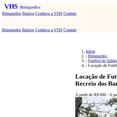
VHS
Brinquedos
Brinquedos
Bairros
Conheça a VHS
Contato
FAZER ORÇAMENTO
Brinquedos
Bairros
Conheça a VHS
Contato
Início
›
Brinquedos
›
Futebol de Sabão
›
Locação de Futeb
Locação de Fut
Recreio dos Ba
A partir de
R$ 600
· A pa