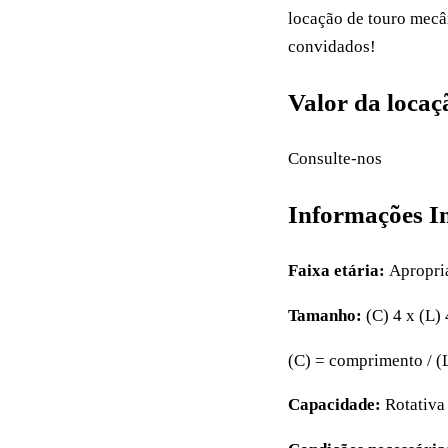
locação de touro mecâ
convidados!
Valor da locaç
Consulte-nos
Informações Im
Faixa etária:
Apropria
Tamanho:
(C) 4 x (L)
(C) = comprimento / (L
Capacidade:
Rotativa