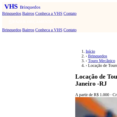
VHS
Brinquedos
Brinquedos
Bairros
Conheça a VHS
Contato
FAZER ORÇAMENTO
Brinquedos
Bairros
Conheça a VHS
Contato
Início
›
Brinquedos
›
Touro Mecânico
›
Locação de Touro
Locação de Tou
Janeiro -RJ
A partir de
R$ 1.000
· Cr