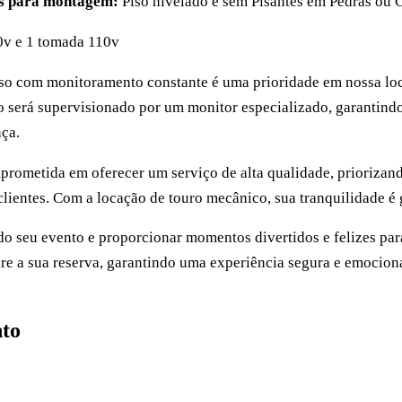
as para montagem:
Piso nivelado e sem Pisantes em Pedras ou 
0v e 1 tomada 110v
so com monitoramento constante é uma prioridade em nossa lo
 será supervisionado por um monitor especializado, garantindo
ça.
prometida em oferecer um serviço de alta qualidade, priorizand
clientes. Com a locação de touro mecânico, sua tranquilidade é 
do seu evento e proporcionar momentos divertidos e felizes par
re a sua reserva, garantindo uma experiência segura e emocion
to
 no WhatsApp